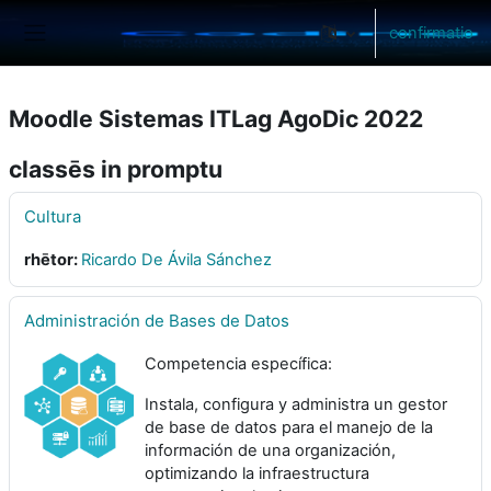
Skip to main content
confirmatio
Side panel
Moodle Sistemas ITLag AgoDic 2022
classēs in promptu
Cultura
rhētor:
Ricardo De Ávila Sánchez
Administración de Bases de Datos
Competencia específica:
Instala, configura y administra un gestor
de base de datos para el manejo de la
información de una organización,
optimizando la infraestructura