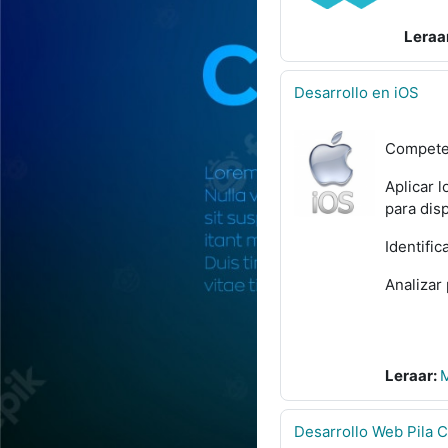
Leraa
Desarrollo en iOS
Competen
Aplicar 
para disp
Identific
Analizar
Leraar:
M
Desarrollo Web Pila 