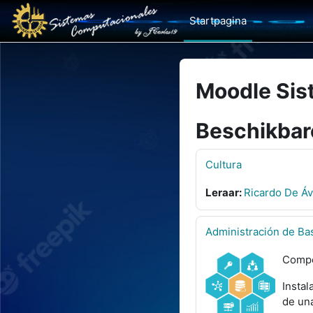
Ga naar hoofdinhoud
Startpagina
Moodle Sis
Beschikbar
Cultura
Leraar:
Ricardo De Áv
Administración de Ba
Compe
Instal
de una