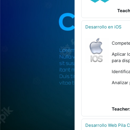
Teach
Desarrollo en iOS
Competen
Aplicar 
para disp
Identific
Analizar
Teacher
Desarrollo Web Pila 