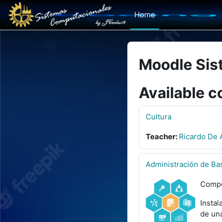
Wiessel an den Haaptberäich
Home
Moodle Sis
Available c
Cultura
Teacher:
Ricardo De 
Administración de Ba
Compe
Instal
de una