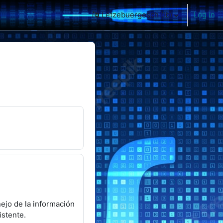
Lëtzebuergesch ‎(lb)‎
Log in
nejo de la información
istente.