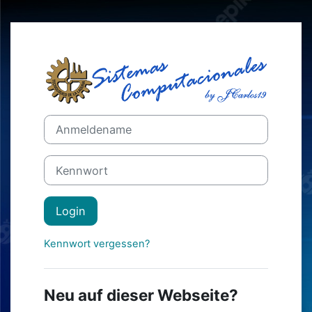
Iwerspring den Inhalt
Login bei 'Moo
Kontoerstellung abbrechen
Anmeldename
Kennwort
Login
Kennwort vergessen?
Neu auf dieser Webseite?