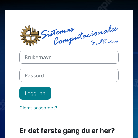
Gå til hovedinnhold
Logg inn på Mo
Hopp over å lage ny brukerkonto
Brukernavn
Passord
Logg inn
Glemt passordet?
Er det første gang du er her?