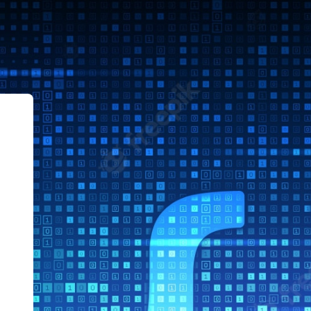
Moodle Sistemas ITLag AgoDic 