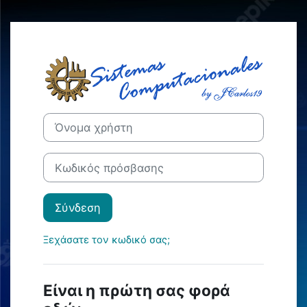
Μετάβαση στο κεντρικό περιεχόμενο
Σύνδεση στο M
Μετάβαση για να δημιουργήσετε νέο λογαριασμό
Όνομα χρήστη
Κωδικός πρόσβασης
Σύνδεση
Ξεχάσατε τον κωδικό σας;
Είναι η πρώτη σας φορά