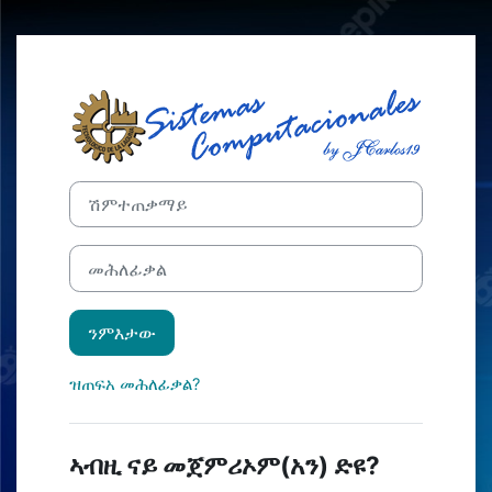
ናብ ቀንዲ ትሕዝቶ ንምዝላል
ንምእታው ናብ Mood
Skip to create new account
ሽምተጠቃማይ
መሕለፊቃል
ንምእታው
ዝጠፍአ መሕለፊቃል?
ኣብዚ ናይ መጀምሪኦም(አን) ድዩ?