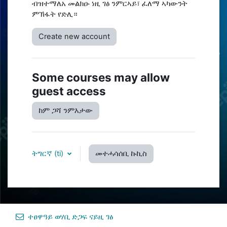
ብዝተማለአ መልክዑ ነዚ ገፅ ንምርኣይ፣ ፈለማ ኣካውንት
ምኽፋት የድሊ።
Create new account
Some courses may allow
guest access
ከም ጋሻ ንምእታው
ትግርኛ ‎(ti)‎
መተሓሳሰቢ ኩኪስ
ተፀዋዓይ ወሃቢ ድጋፍ ናይዚ ገፅ