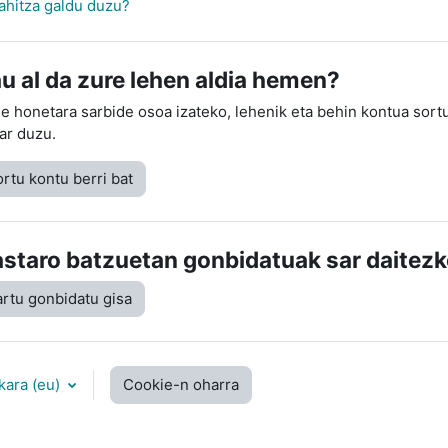
ahitza galdu duzu?
u al da zure lehen aldia hemen?
e honetara sarbide osoa izateko, lehenik eta behin kontua sort
ar duzu.
rtu kontu berri bat
astaro batzuetan gonbidatuak sar daitezk
rtu gonbidatu gisa
ara ‎(eu)‎
Cookie-n oharra