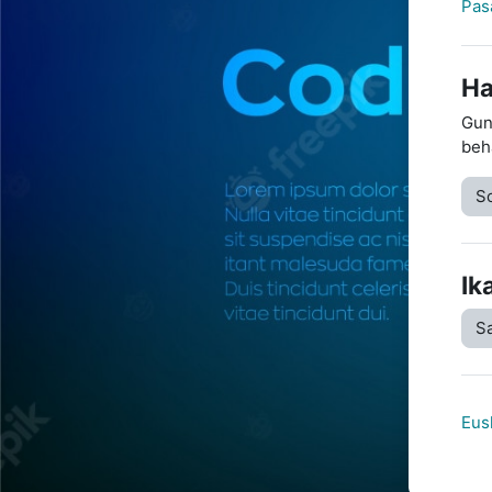
Pas
Ha
Gun
beh
So
Ik
Sa
Eusk