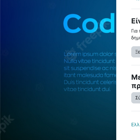
Εί
Για
δημ
Ξ
Με
π
Σ
Ελλ