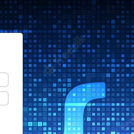
oodle Sistemas ITLag AgoDic 